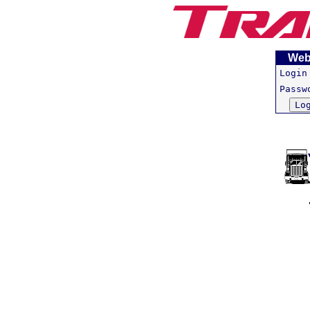
Web
Login
Passw